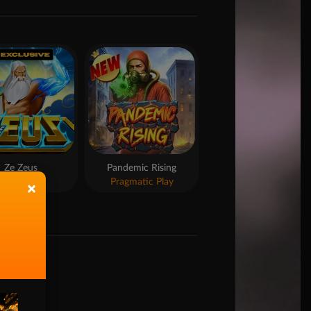
Ze Zeus
Pandemic Rising
Hacksaw
Pragmatic Play
×