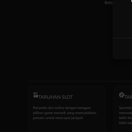
Referral
TARUHAN SLOT
TA
Penyedia slot online dengan beragam
Sportsb
pilihan game menarik yang memudahkan
menawar
pemain untuk mencapai jackpot
lebih ti
lebih b