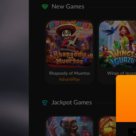
New Games
Rhapsody of Muertos
Wings of Iguaz
AdvantPlay
PG Soft
Jackpot Games