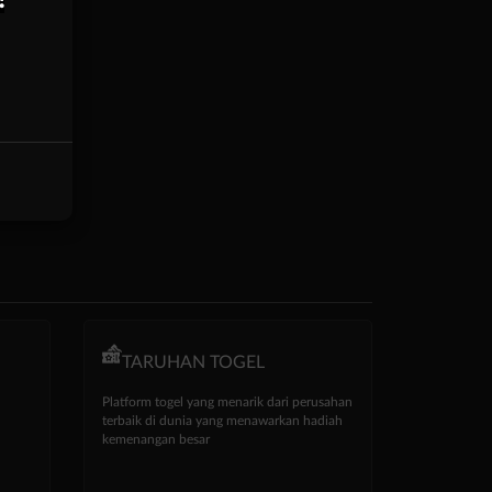
!
TARUHAN TOGEL
Platform togel yang menarik dari perusahan
terbaik di dunia yang menawarkan hadiah
kemenangan besar