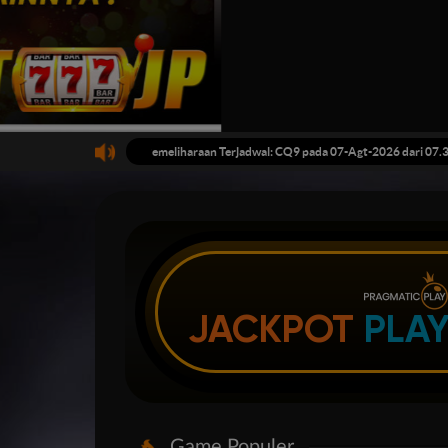
Pemeliharaan Terjadwal: CQ9 pada 07-Agt-2026 dari 07.33.40 s
JACKPOT
PLA
Game Populer