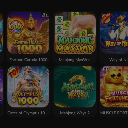
Fortune Garuda 1000
Mahjong MaxWin
Way of Ni
Gates of Olympus 1000
Mahjong Ways 2