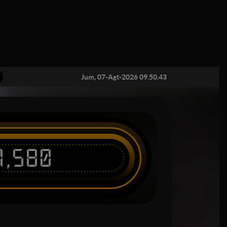
Jum, 07-Agt-2026 09.50.43
on maaf atas ketidaknyamanan yang mungkin ditimbulkan.
Pemeliharaan Terjadwal
7,580