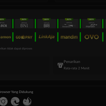
ikan tidak dapat diproses
Penarikan
Rata-rata 2 Menit
rowser Yang Didukung