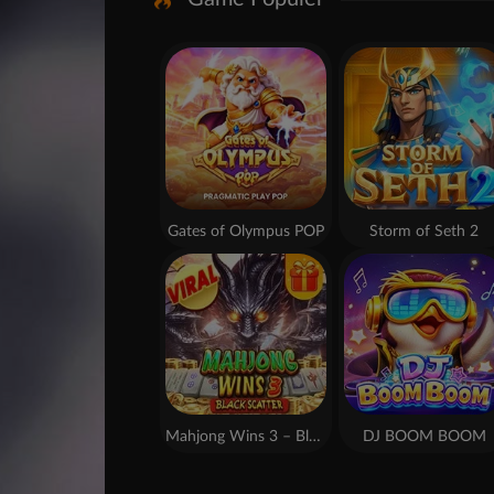
Gates of Olympus POP
Storm of Seth 2
Mahjong Wins 3 – Black Scatter
DJ BOOM BOOM