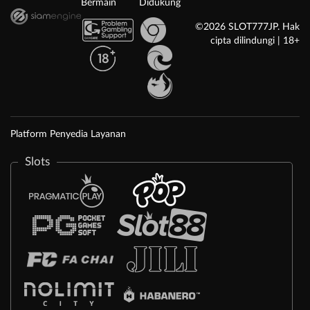
Bermain
Didukung
©2026 SLOT777JP. Hak
cipta dilindungi | 18+
Platform Penyedia Layanan
Slots