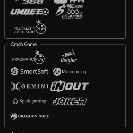
Crash Game