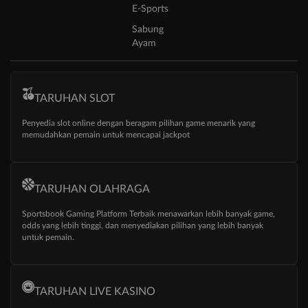
E-Sports
Sabung
Ayam
TARUHAN SLOT
Penyedia slot online dengan beragam pilihan game menarik yang
memudahkan pemain untuk mencapai jackpot
TARUHAN OLAHRAGA
Sportsbook Gaming Platform Terbaik menawarkan lebih banyak game,
odds yang lebih tinggi, dan menyediakan pilihan yang lebih banyak
untuk pemain.
TARUHAN LIVE KASINO