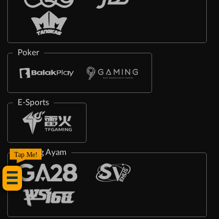
Poker
E-Sports
Sabung Ayam
Tap Me!